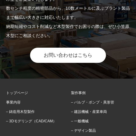
数センチ程度の精密部品から、10数メートルに及ぶプラント製品
まで幅広い大きさに対応いたします。
納期短縮やコスト削減など木型製作でお困りの際は、ぜひ小笠原
木型にご相談ください。
お問い合わせはこちら
トップページ
製作事例
事業内容
– バルブ・ポンプ・異形管
– 鋳造用木型製作
– 建設機械・産業車両
– 3Dモデリング（CAD/CAM）
– 一般機械
– デザイン製品